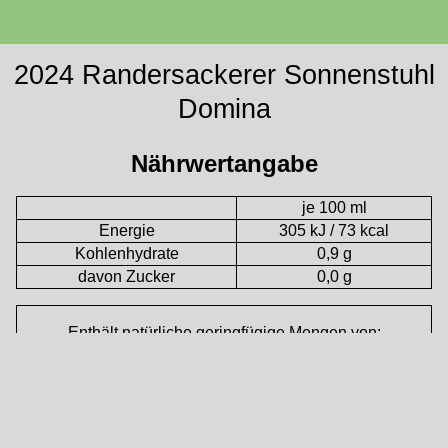
2024 Randersackerer Sonnenstuhl
Domina
Nährwertangabe
je 100 ml
Energie
305 kJ / 73 kcal
Kohlenhydrate
0,9 g
davon Zucker
0,0 g
Enthält natürliche geringfügige Mengen von:
Fetten, gesättigten Fettsäuren, Eiweiß, Salz
Zutaten: